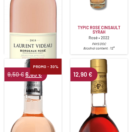
TYPIC ROSE CINSAULT
SYRAH
LAURENT VIDEAU ROSÉ
Rosé • 2022
Rosé • 2021
PAYS D'OC
Alcohol content : 12°
PROMO - 30%
Original
Current
9,50
€
6,65
€
12,90
€
price
price
was:
is:
9,50 €.
6,65 €.