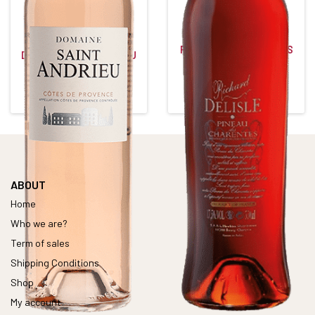
PINEAU DES CHARENTES
DOMAINE SAINT ANDRIEU
R. DELISLE
Rosé • 2019
Rosé
COTES DE PROVENCE
PINEAU DES CHARENTES
Alcohol content : 13,5°
Alcohol content : 17,5°
ABOUT
Home
Who we are?
Term of sales
Shipping Conditions
Shop
My account