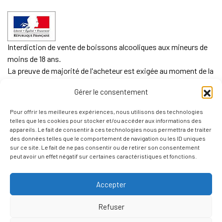
Interdiction de vente de boissons alcooliques aux mineurs de
moins de 18 ans.
La preuve de majorité de l'acheteur est exigée au moment de la
vente en ligne.
Gérer le consentement
CODE DE LA SANTE PUBLIQUE, ART. L. 3342-1 et L. 3353-3
Pour offrir les meilleures expériences, nous utilisons des technologies
L'abus d'alcool est dangereux pour la santé. Sachez
telles que les cookies pour stocker et/ou accéder aux informations des
consommer avec modération.
appareils. Le fait de consentir à ces technologies nous permettra de traiter
des données telles que le comportement de navigation ou les ID uniques
sur ce site. Le fait de ne pas consentir ou de retirer son consentement
peut avoir un effet négatif sur certaines caractéristiques et fonctions.
Accepter
Refuser