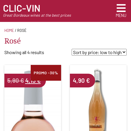
CLIC-VIN
Great Bordeaux wines at the best prices
MENU
HOME
/ ROSÉ
Rosé
Sorted
Showing all 4 results
by
price:
PROMO -30%
low
Original
Current
5,90
€
4,13
€
4,90
€
to
price
price
high
was:
is:
5,90 €.
4,13 €.