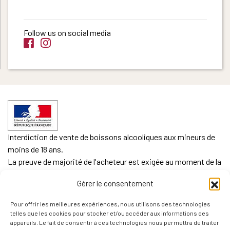
Follow us on social media
Interdiction de vente de boissons alcooliques aux mineurs de
moins de 18 ans.
La preuve de majorité de l'acheteur est exigée au moment de la
vente en ligne.
Gérer le consentement
CODE DE LA SANTE PUBLIQUE, ART. L. 3342-1 et L. 3353-3
Pour offrir les meilleures expériences, nous utilisons des technologies
L'abus d'alcool est dangereux pour la santé. Sachez
telles que les cookies pour stocker et/ou accéder aux informations des
consommer avec modération.
appareils. Le fait de consentir à ces technologies nous permettra de traiter