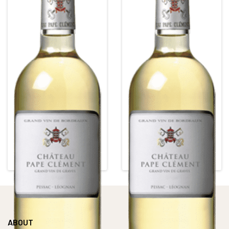
CHÂTEAU PAPE CLEMENT
CHÂTEAU PAPE CLEMENT
BLANC
BLANC
Grand Cru Classé de Graves
Grand Cru Classé de Graves
White • 2013
White • 2012
PESSAC LEOGNAN BLANC
PESSAC LEOGNAN BLANC
Alcohol content : 13,5°
Alcohol content : 15°
ABOUT