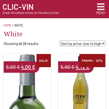
CLIC-VIN
Great Bordeaux wines at the best prices
MENU
HOME
/ WHITE
White
Sorted
Showing all 28 results
by
price:
low
SALE!
PROMO - 20%
Original
Current
Original
Current
6,00
€
4,00
€
5,90
€
4,72
€
to
price
price
price
price
high
was:
is:
was:
is:
6,00 €.
4,00 €.
5,90 €.
4,72 €.