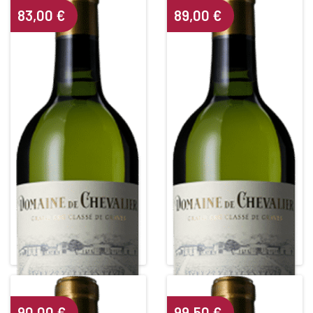
83,00
€
89,00
€
DOMAINE DE CHEVALIER
DOMAINE DE CHEVALIER
Grand Cru Classé de Graves
Grand Cru Classé de Graves
White • 2013
White • 2012
PESSAC LEOGNAN BLANC
PESSAC LEOGNAN BLANC
Alcohol content : 13°
Alcohol content : 14°
90,00
€
99,50
€