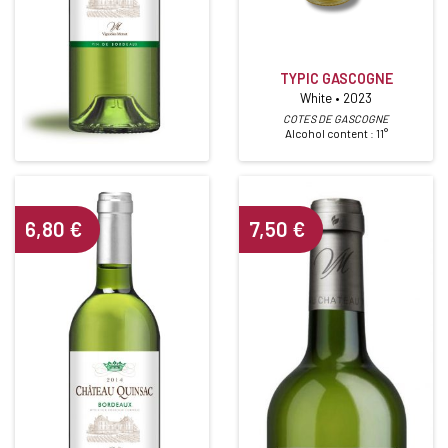
CHÂTEAU QUINSAC BLANC
TYPIC GASCOGNE
2021
White • 2023
White • 2021
COTES DE GASCOGNE
Alcohol content : 11°
BORDEAUX BLANC
6,80
€
7,50
€