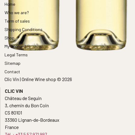
Home
Who we are?
Term of sales
Shipping Conditions
Shop
My account
Legal Terms
Sitemap
Contact
Clic Vin | Online Wine shop © 2026
CLIC VIN
Château de Seguin
3, chemin du Bon Coin
CS 80101
33360 Lignan-de-Bordeaux
France
Tél. : +33 5 57 971 997