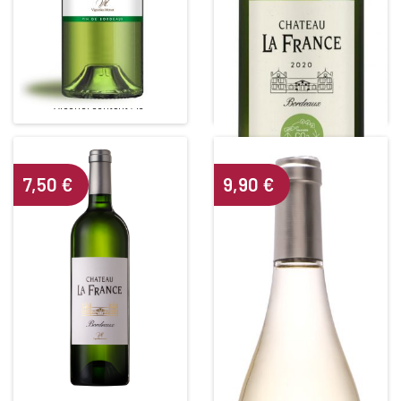
CHÂTEAU QUINSAC BLANC
CHÂTEAU LA FRANCE
2022
NEUTRE CARBONE 2023
White • 2022
White • 2023
BORDEAUX BLANC
BORDEAUX BLANC
Alcohol content : 13°
Alcohol content : 12°
7,50
€
9,90
€