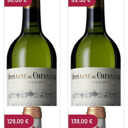
DOMAINE DE CHEVALIER
DOMAINE DE CHEVALIER
Grand Cru Classé de Graves
Grand Cru Classé de Graves
White • 2014
White • 2017
PESSAC LEOGNAN BLANC
PESSAC LEOGNAN BLANC
Alcohol content : 13,5°
Alcohol content : 13,5°
129,00
€
139,00
€