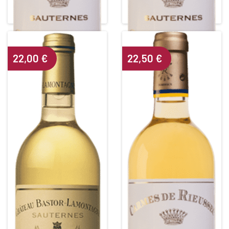
SAUTERNES
SAUTERNES
Alcohol content : 13,5°
Alcohol content : 13,5°
22,00
€
22,50
€
CHÂTEAU BASTOR
LES CARMES DE RIEUSSEC
LAMONTAGNE
Second Vin du 1er Grand Cru Classé
White • 2006
White • 2017
SAUTERNES
SAUTERNES