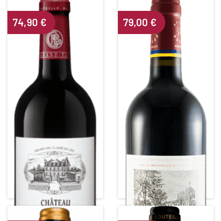
74,90
€
79,00
€
CHÂTEAU GRAND PUY
CHÂTEAU DUHART MILON
LACOSTE
ROTHSCHILD
5ième Grand Cru Classé
4ième Grand Cru Classé
Red • 2011
Red • 2015
PAUILLAC
PAUILLAC
Alcohol content : 13,5°
Alcohol content : 12,5°