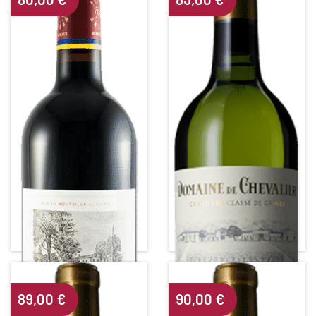
CHÂTEAU DUHART MILON
DOMAINE DE CHEVALIER
ROTHSCHILD
Grand Cru Classé de Graves
4ième Grand Cru Classé
White • 2013
Red • 2016
PESSAC LEOGNAN BLANC
PAUILLAC
Alcohol content : 13°
Alcohol content : 13°
89,00
€
90,00
€