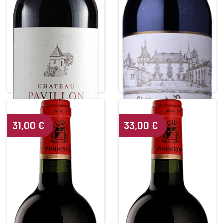
CHÂTEAU PAVILLON
CHÂTEAU DE PRESSAC
BEAUREGARD
Grand Cru Classé
Red • 2020
Red • 2017
LALANDE DE POMEROL
SAINT-EMILION GRAND CRU
Alcohol content : 14°
Alcohol content : 14°
31,00
€
33,00
€