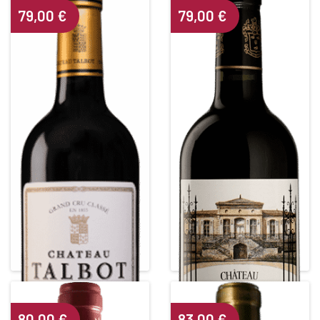
79,00
€
79,00
€
CHÂTEAU LEOVILLE
CHÂTEAU TALBOT
BARTON
4ième Grand Cru Classé
2nd Grand Cru Classé
Red • 2015
Red • 2020
SAINT-JULIEN
SAINT-JULIEN
Alcohol content : 13,5°
Alcohol content : 13,5°
80,00
€
83,00
€