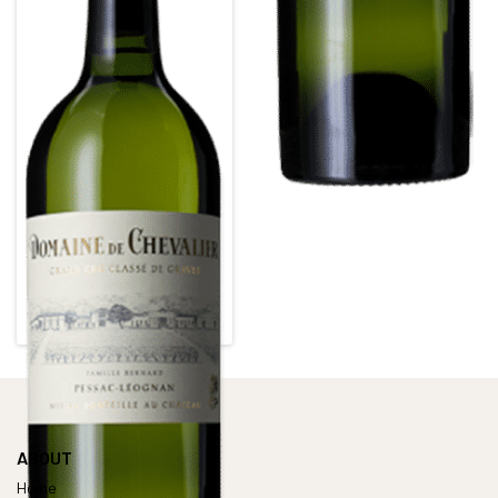
DOMAINE DE CHEVALIER
Grand Cru Classé de Graves
White • 2017
PESSAC LEOGNAN BLANC
Alcohol content : 13,5°
ABOUT
Home