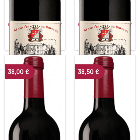
CHÂTEAU LA CROIX DE GAY
CHÂTEAU LA CROIX DE GAY
Red • 2017
Red • 2014
POMEROL
POMEROL
Alcohol content : 14°
Alcohol content : 13,5°
38,00
€
38,50
€