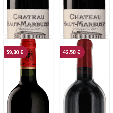
CHÂTEAU HAUT
CHÂTEAU HAUT
MARBUZET
MARBUZET
Cru Bourgeois Exceptionnel
Cru Bourgeois Exceptionnel
Red • 2013
Red • 2017
SAINT-ESTEPHE
SAINT-ESTEPHE
Alcohol content : 13°
Alcohol content : 13,5°
39,90
€
42,50
€