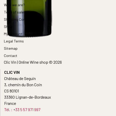
Who we are?
Term of sales
Shipping Conditions
Shop
My account
Legal Terms
Sitemap
Contact
Clic Vin | Online Wine shop © 2026
CLIC VIN
Château de Seguin
3, chemin du Bon Coin
CS 80101
33360 Lignan-de-Bordeaux
France
Tél. : +33 5 57 971 997