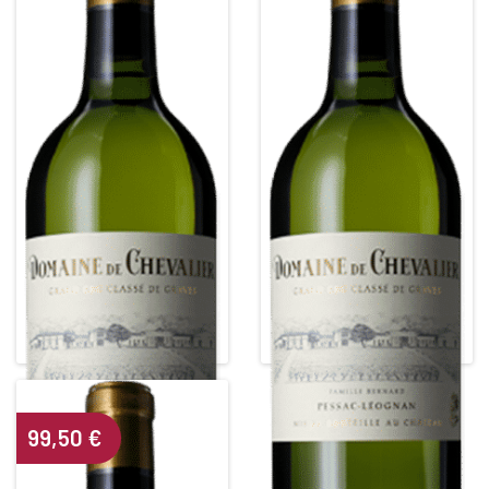
DOMAINE DE CHEVALIER
DOMAINE DE CHEVALIER
Grand Cru Classé de Graves
Grand Cru Classé de Graves
White • 2012
White • 2014
PESSAC LEOGNAN BLANC
PESSAC LEOGNAN BLANC
Alcohol content : 14°
Alcohol content : 13,5°
99,50
€