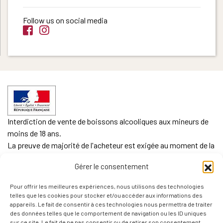
Follow us on social media
Interdiction de vente de boissons alcooliques aux mineurs de
moins de 18 ans.
La preuve de majorité de l'acheteur est exigée au moment de la
vente en ligne.
Gérer le consentement
CODE DE LA SANTE PUBLIQUE, ART. L. 3342-1 et L. 3353-3
Pour offrir les meilleures expériences, nous utilisons des technologies
L'abus d'alcool est dangereux pour la santé. Sachez
telles que les cookies pour stocker et/ou accéder aux informations des
consommer avec modération.
appareils. Le fait de consentir à ces technologies nous permettra de traiter
des données telles que le comportement de navigation ou les ID uniques
sur ce site. Le fait de ne pas consentir ou de retirer son consentement