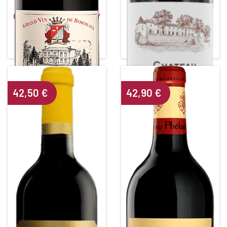
CHÂTEAU LA CROIX DE GAY
CHÂTEAU BEAUREGARD
Red • 2016
Red • 2011
POMEROL
POMEROL
Alcohol content : 14°
Alcohol content : 13°
42,50
€
42,90
€