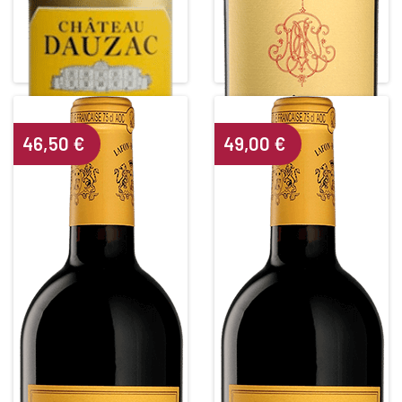
CHÂTEAU DAUZAC
CHÂTEAU PHELAN SEGUR
5ième Grand Cru Classé
Red • 2017
Red • 2017
SAINT-ESTEPHE
MARGAUX
Alcohol content : 13°
Alcohol content : 13,5°
46,50
€
49,00
€
CHÂTEAU LAFON ROCHET
CHÂTEAU LAFON ROCHET
4ième Grand Cru Classé
4ième Grand Cru Classé