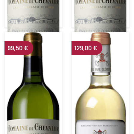
DOMAINE DE CHEVALIER
DOMAINE DE CHEVALIER
Grand Cru Classé de Graves
Grand Cru Classé de Graves
White • 2012
White • 2014
PESSAC LEOGNAN BLANC
PESSAC LEOGNAN BLANC
Alcohol content : 14°
Alcohol content : 13,5°
99,50
€
129,00
€
CHÂTEAU PAPE CLEMENT
DOMAINE DE CHEVALIER
BLANC
Grand Cru Classé de Graves