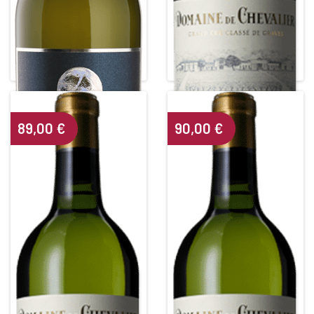
CLOS DES LUNES - LUNE
DOMAINE DE CHEVALIER
D'ARGENT
Grand Cru Classé de Graves
White • 2023
White • 2013
BORDEAUX BLANC
PESSAC LEOGNAN BLANC
Alcohol content : 13°
Alcohol content : 13°
89,00
€
90,00
€