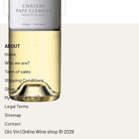
PESSAC LEOGNAN BLANC
Alcohol content : 15°
ABOUT
Home
Who we are?
Term of sales
Shipping Conditions
Shop
My account
Legal Terms
Sitemap
Contact
Clic Vin | Online Wine shop © 2026