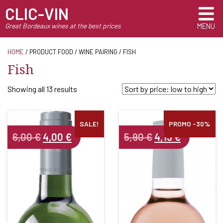
CLIC-VIN
Great Bordeaux wines at the best prices
MENU
HOME
/ PRODUCT FOOD / WINE PAIRING / FISH
Fish
Sorted
Showing all 13 results
by
price:
low
SALE!
PROMO -30%
Original
Current
Original
Current
6,00
€
4,00
€
5,90
€
4,13
€
to
price
price
price
price
high
was:
is:
was:
is:
6,00 €.
4,00 €.
5,90 €.
4,13 €.