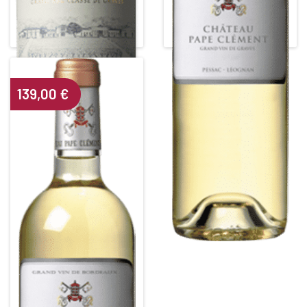
Grand Cru Classé de Graves
White • 2017
White • 2013
PESSAC LEOGNAN BLANC
PESSAC LEOGNAN BLANC
Alcohol content : 13,5°
Alcohol content : 13,5°
139,00
€
CHÂTEAU PAPE CLEMENT
BLANC
Grand Cru Classé de Graves
White • 2012