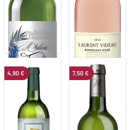
CHÂTEAU LA FRANCE LE
COQ BLANC
LAURENT VIDEAU ROSÉ
White • 2019
Rosé • 2021
BORDEAUX BLANC
Alcohol content : 13°
4,90
€
7,50
€