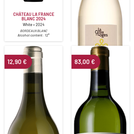
CROIX DES LOGES 2022
CHÂTEAU LA FRANCE
BLANC 2024
In 1920, the DEROUET-BONNIN
FAMILY settled in the village of
White • 2024
Loges, in Martigné Briand, in the
BORDEAUX BLANC
heart of Coteaux du […]
Alcohol content : 12°
12,90
€
83,00
€