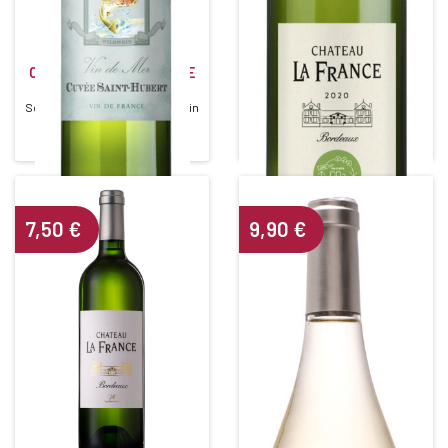
CHÂTEAU LA FRANCE
CUVÉE ST HUBERT WHITE
NEUTRE CARBONE 2023
FISH 2022
White • 2023
Sorry, this entry is only available in
FR.
BORDEAUX BLANC
Alcohol content : 12°
7,50
€
9,90
€