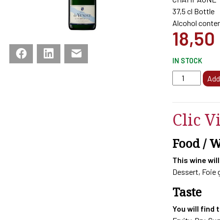
37,5 cl Bottle
Alcohol conten
18,50
Facebook
LinkedIn
Email
IN STOCK
CHAMP
Add
DE
VENOGE
CORDON
Clic V
BLEU
BRUT
Food / 
37.5
CL
This wine will
quantity
Dessert, Foie 
Taste
You will find 