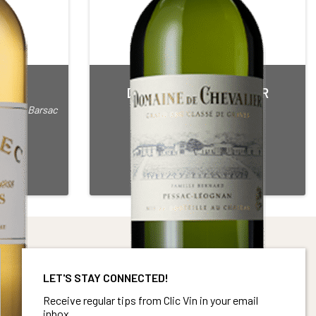
SEC
DOMAINE DE CHEVALIER
nes et Barsac
Grand Cru Classé de Graves
White • 2014
PESSAC LEOGNAN BLANC
75 cl Bottle
4°
Alcohol content : 13,5°
LET'S STAY CONNECTED!
Receive regular tips from Clic Vin in your email
inbox