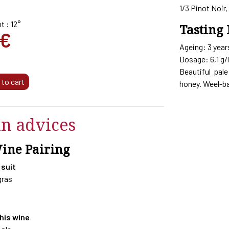
1/3 Pinot Noir
t : 12°
Tasting 
€
Ageing: 3 year
Dosage: 6,1 g/l
Beautiful pal
 to cart
honey. Weel-ba
in advices
Wine Pairing
 suit
gras
this wine