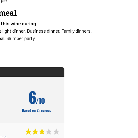
pple
 meal
 this wine during
e light dinner, Business dinner, Family dinners,
al, Slumber party
6
/10
Based on 2 reviews
 min)