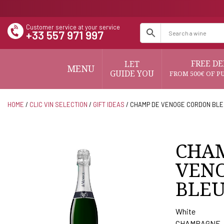
Customer service at your service
+33 557 971 997
FREE DE
LET
MENU
GUIDE YOU
FROM 500€ OF P
HOME
/
CLIC VIN SELECTION
/
GIFT IDEAS
/ CHAMP DE VENOGE CORDON BLEU
CHA
VEN
BLEU
White
CHAMPAGNE