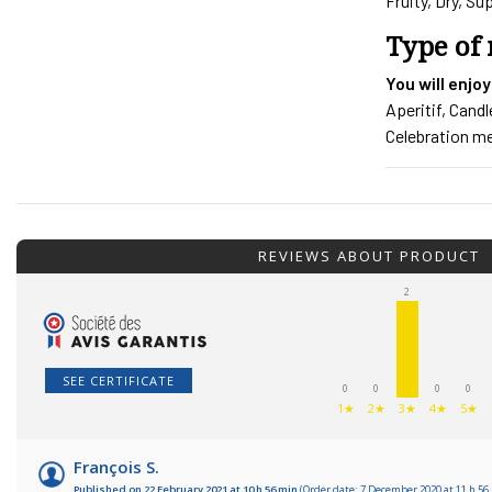
Fruity, Dry, Su
Type of
You will enjoy
Aperitif, Candl
Celebration me
REVIEWS ABOUT PRODUCT
2
SEE CERTIFICATE
0
0
0
0
1★
2★
3★
4★
5★
François S.
Published on 22 February 2021 at 10 h 56 min
(Order date: 7 December 2020 at 11 h 56