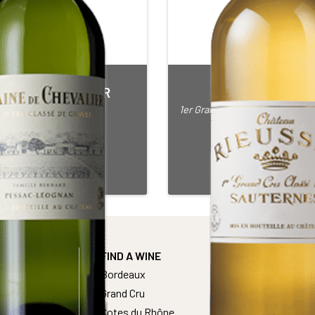
INE DE CHEVALIER
CHÂTEAU RIEUS
d Cru Classé de Graves
1er Grand Cru Classé de Sauter
White • 2017
White • 2011
SAC LEOGNAN BLANC
SAUTERNES
75 cl Bottle
75 cl Bottle
cohol content : 13,5°
Alcohol content : 1
FIND A WINE
Bordeaux
Grand Cru
Cotes du Rhône