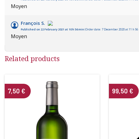
Moyen
François S.
Published on 22 February 2021 at 10 h 56 min
(Order date: 7 December 2020 at 11 h 56
Moyen
Related products
7,50
€
99,50
€