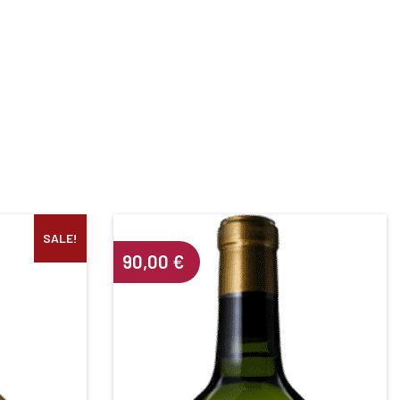
SALE!
nt
90,00
€
€.