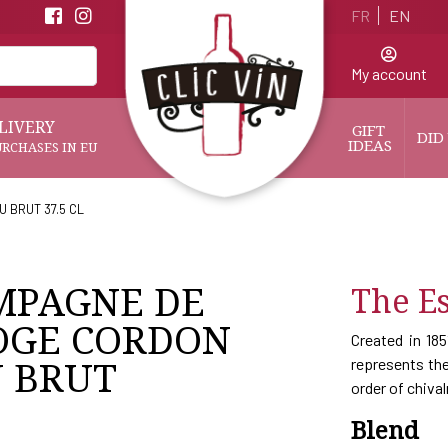
FR
EN
My account
LIVERY
GIFT 
DID
IDEAS
URCHASES IN EU
 BRUT 37.5 CL
MPAGNE DE
The Es
OGE CORDON
Created in 18
 BRUT
represents the
order of chiva
Blend