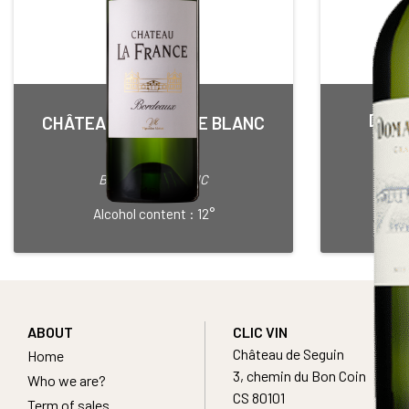
DOMA
CHÂTEAU LA FRANCE BLANC
2024
Gran
White • 2024
BORDEAUX BLANC
PES
75 cl Bottle
Alcohol content : 12°
Al
ABOUT
CLIC VIN
Château de Seguin
Home
3, chemin du Bon Coin
Who we are?
CS 80101
Term of sales