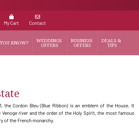
My Cart
Contact
WEDDINGS 
BUSINESS 
DEALS & 
 YOU KNOW?
OFFERS
OFFERS
TIPS
tate
51, the Cordon Bleu (Blue Ribbon) is an emblem of the House. It
 Venoge river and the order of the Holy Spirit, the most famous
lry of the French monarchy.