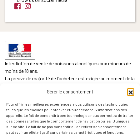
Interdiction de vente de boissons alcooliques aux mineurs de
moins de 18 ans.
La preuve de majorité de l'acheteur est exigée au moment de la
vente en ligne.
Gérer le consentement
CODE DE LA SANTE PUBLIQUE, ART. L. 3342-1 et L. 3353-3
Pour offrir les meilleures expériences, nous utilisons des technologies
L'abus d'alcool est dangereux pour la santé. Sachez
telles que les cookies pour stocker et/ou accéder aux informations des
consommer avec modération.
appareils. Le fait de consentir à ces technologies nous permettra de traiter
des données telles que le comportement de navigation ou les ID uniques
sur ce site. Le fait de ne pas consentir ou de retirer son consentement
peut avoir un effet négatif sur certaines caractéristiques et fonctions.