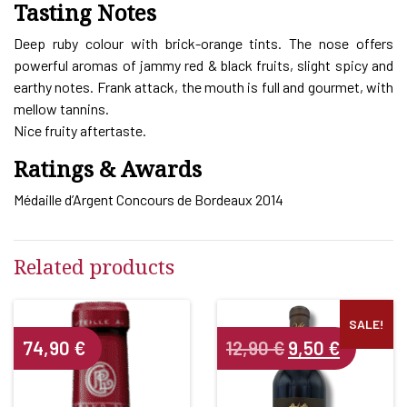
Tasting Notes
Deep ruby colour with brick-orange tints. The nose offers
powerful aromas of jammy red & black fruits, slight spicy and
earthy notes. Frank attack, the mouth is full and gourmet, with
mellow tannins.
Nice fruity aftertaste.
Ratings & Awards
Médaille d’Argent Concours de Bordeaux 2014
Related products
SALE!
Original
Current
74,90
€
12,90
€
9,50
€
price
price
was:
is:
12,90 €.
9,50 €.