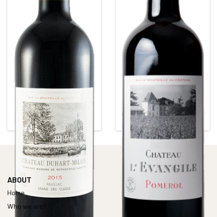
CHÂTEAU DUHART MILON
ROTHSCHILD
CHÂTEAU L'EVANGILE
Red • 2013
4ième Grand Cru Classé
Red • 2015
POMEROL
Alcohol content : 13°
PAUILLAC
Alcohol content : 12,5°
ABOUT
Home
Who we are?