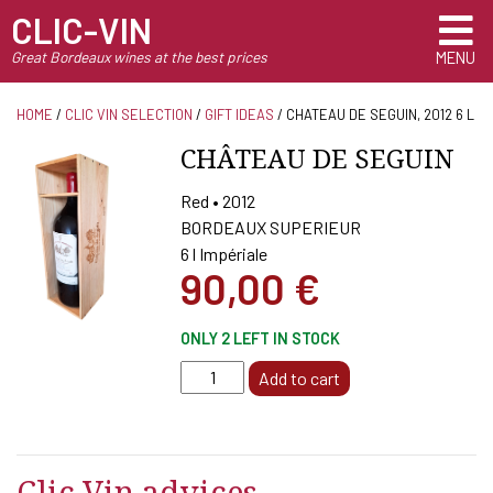
CLIC-VIN
Great Bordeaux wines at the best prices
MENU
HOME
/
CLIC VIN SELECTION
/
GIFT IDEAS
/ CHATEAU DE SEGUIN, 2012 6 L
CHÂTEAU DE SEGUIN
Red • 2012
BORDEAUX SUPERIEUR
6 l Impériale
90,00
€
ONLY 2 LEFT IN STOCK
CHATEAU
Add to cart
DE
SEGUIN,
2012
6
Clic Vin advices