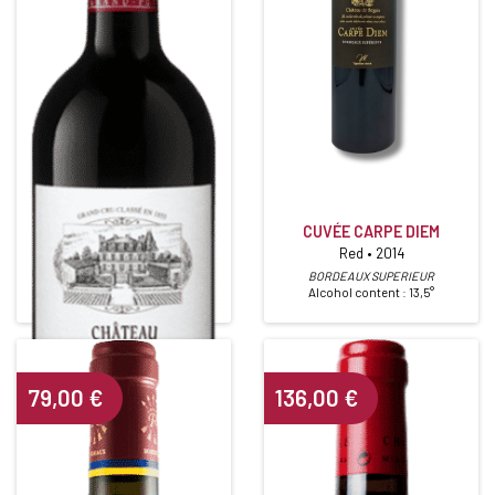
CHÂTEAU GRAND PUY
LACOSTE
CUVÉE CARPE DIEM
Red • 2014
5ième Grand Cru Classé
Red • 2011
BORDEAUX SUPERIEUR
Alcohol content : 13,5°
PAUILLAC
Alcohol content : 13,5°
79,00
€
136,00
€