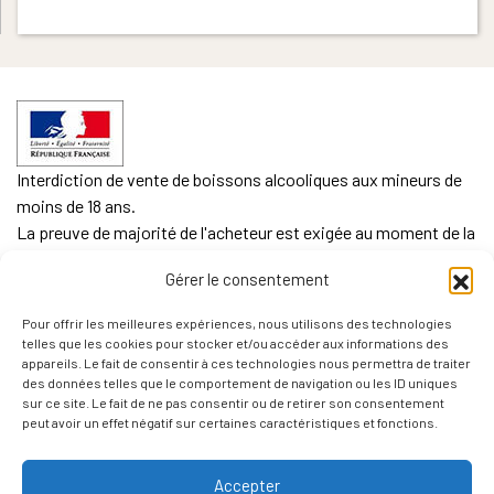
Interdiction de vente de boissons alcooliques aux mineurs de
moins de 18 ans.
La preuve de majorité de l'acheteur est exigée au moment de la
vente en ligne.
Gérer le consentement
CODE DE LA SANTE PUBLIQUE, ART. L. 3342-1 et L. 3353-3
Pour offrir les meilleures expériences, nous utilisons des technologies
L'abus d'alcool est dangereux pour la santé. Sachez
telles que les cookies pour stocker et/ou accéder aux informations des
consommer avec modération.
appareils. Le fait de consentir à ces technologies nous permettra de traiter
des données telles que le comportement de navigation ou les ID uniques
sur ce site. Le fait de ne pas consentir ou de retirer son consentement
peut avoir un effet négatif sur certaines caractéristiques et fonctions.
Accepter