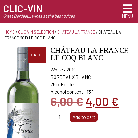
CLIC-VIN
Great Bordeaux wines at the best prices
MENU
HOME
/
CLIC VIN SELECTION
/
CHÂTEAU LA FRANCE
/ CHATEAU LA
FRANCE 2019 LE COQ BLANC
CHÂTEAU LA FRANCE
SALE!
LE COQ BLANC
White • 2019
BORDEAUX BLANC
75 cl Bottle
Alcohol content : 13°
Original
Cur
6,00
€
4,00
€
price
pri
CHATEAU
Add to cart
was:
is:
LA
FRANCE
6,00 €.
4,0
2019