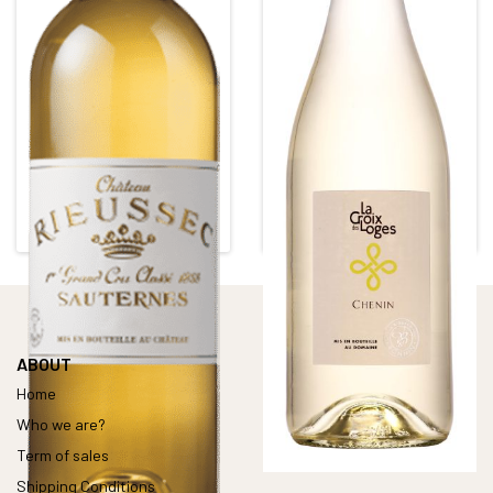
CHÂTEAU RIEUSSEC
CROIX DES LOGES 2022
1er Grand Cru Classé de Sauternes et
In 1920, the DEROUET-BONNIN
Barsac
FAMILY settled in the village of
White • 2017
Loges, in Martigné Briand, in the
heart of Coteaux du […]
SAUTERNES
Alcohol content : 14°
ABOUT
Home
Who we are?
Term of sales
Shipping Conditions