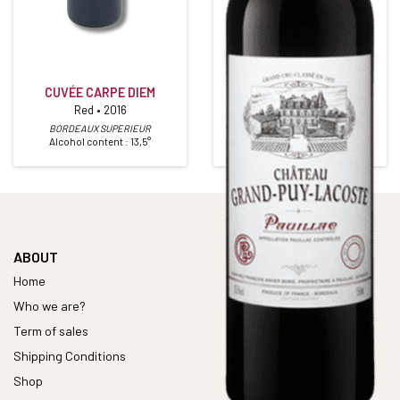
CHÂTEAU GRAND PUY
CUVÉE CARPE DIEM
LACOSTE
Red • 2016
5ième Grand Cru Classé
Red • 2011
BORDEAUX SUPERIEUR
Alcohol content : 13,5°
PAUILLAC
Alcohol content : 13,5°
ABOUT
Home
Who we are?
Term of sales
Shipping Conditions
Shop