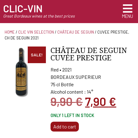
CLIC-VIN
Great Bordeaux wines at the best prices
MENU
HOME
/
CLIC VIN SELECTION
/
CHÂTEAU DE SEGUIN
/ CUVEE PRESTIGE,
CH DE SEGUIN 2021
CHÂTEAU DE SEGUIN
SALE!
CUVÉE PRESTIGE
Red • 2021
BORDEAUX SUPERIEUR
75 cl Bottle
Alcohol content : 14°
Original
Cur
9,90
€
7,90
€
price
pric
ONLY 1 LEFT IN STOCK
was:
is:
CUVEE
Add to cart
9,90 €.
7,90
PRESTIGE,