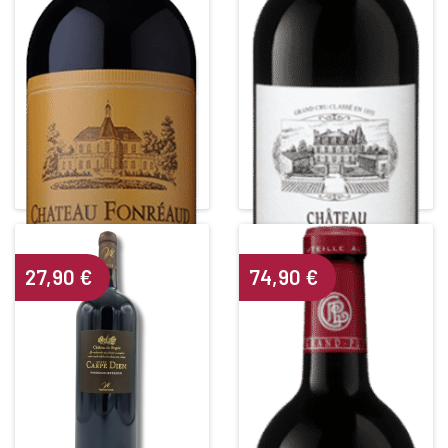
CHÂTEAU GRAND PUY
CHÂTEAU FONREAUD
LACOSTE
Crus Bourgeois supérieur
5ième Grand Cru Classé
Red • 2014
Red • 2013
LISTRAC MEDOC
PAUILLAC
Alcohol content : 13,5°
Alcohol content : 13,5°
27,90
€
74,90
€