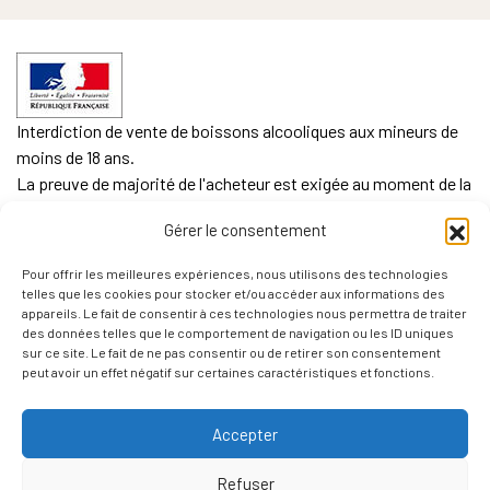
Interdiction de vente de boissons alcooliques aux mineurs de
moins de 18 ans.
La preuve de majorité de l'acheteur est exigée au moment de la
vente en ligne.
Gérer le consentement
CODE DE LA SANTE PUBLIQUE, ART. L. 3342-1 et L. 3353-3
Pour offrir les meilleures expériences, nous utilisons des technologies
L'abus d'alcool est dangereux pour la santé. Sachez
telles que les cookies pour stocker et/ou accéder aux informations des
consommer avec modération.
appareils. Le fait de consentir à ces technologies nous permettra de traiter
des données telles que le comportement de navigation ou les ID uniques
sur ce site. Le fait de ne pas consentir ou de retirer son consentement
peut avoir un effet négatif sur certaines caractéristiques et fonctions.
Accepter
Refuser