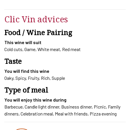
CH
DE
SEGUIN
Clic Vin advices
2021
quantity
Food / Wine Pairing
This wine will suit
Cold cuts, Game, White meat, Red meat
Taste
You will find this wine
Oaky, Spicy, Fruity, Rich, Supple
Type of meal
You will enjoy this wine during
Barbecue, Candle light dinner, Business dinner, Picnic, Family
dinners, Celebration meal, Meal with friends, Pizza evening