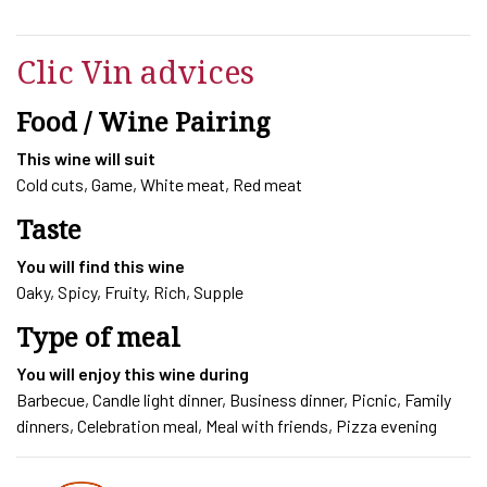
CH
DE
SEGUIN
Clic Vin advices
2023
quantity
Food / Wine Pairing
This wine will suit
Cold cuts, Game, White meat, Red meat
Taste
You will find this wine
Oaky, Spicy, Fruity, Rich, Supple
Type of meal
You will enjoy this wine during
Barbecue, Candle light dinner, Business dinner, Picnic, Family
dinners, Celebration meal, Meal with friends, Pizza evening