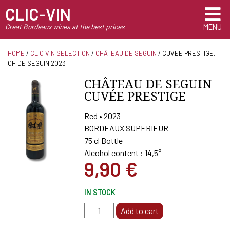
CLIC-VIN
Great Bordeaux wines at the best prices
MENU
HOME
/
CLIC VIN SELECTION
/
CHÂTEAU DE SEGUIN
/ CUVEE PRESTIGE,
CH DE SEGUIN 2023
CHÂTEAU DE SEGUIN
CUVÉE PRESTIGE
Red • 2023
BORDEAUX SUPERIEUR
75 cl Bottle
Alcohol content : 14,5°
9,90
€
IN STOCK
CUVEE
Add to cart
PRESTIGE,