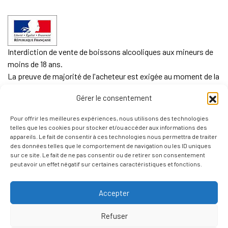
Interdiction de vente de boissons alcooliques aux mineurs de
moins de 18 ans.
La preuve de majorité de l'acheteur est exigée au moment de la
vente en ligne.
Gérer le consentement
CODE DE LA SANTE PUBLIQUE, ART. L. 3342-1 et L. 3353-3
Pour offrir les meilleures expériences, nous utilisons des technologies
L'abus d'alcool est dangereux pour la santé. Sachez
telles que les cookies pour stocker et/ou accéder aux informations des
consommer avec modération.
appareils. Le fait de consentir à ces technologies nous permettra de traiter
des données telles que le comportement de navigation ou les ID uniques
sur ce site. Le fait de ne pas consentir ou de retirer son consentement
peut avoir un effet négatif sur certaines caractéristiques et fonctions.
Accepter
Refuser