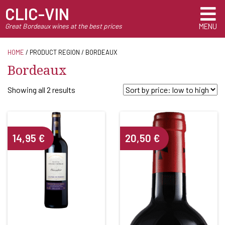
CLIC-VIN
Great Bordeaux wines at the best prices
MENU
HOME
/ PRODUCT REGION / BORDEAUX
Bordeaux
Sorted
Showing all 2 results
by
price:
low
14,95
€
20,50
€
to
high