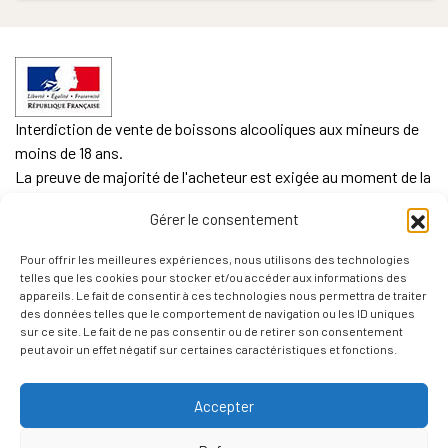
Interdiction de vente de boissons alcooliques aux mineurs de
moins de 18 ans.
La preuve de majorité de l'acheteur est exigée au moment de la
vente en ligne.
Gérer le consentement
CODE DE LA SANTE PUBLIQUE, ART. L. 3342-1 et L. 3353-3
Pour offrir les meilleures expériences, nous utilisons des technologies
L'abus d'alcool est dangereux pour la santé. Sachez
telles que les cookies pour stocker et/ou accéder aux informations des
consommer avec modération.
appareils. Le fait de consentir à ces technologies nous permettra de traiter
des données telles que le comportement de navigation ou les ID uniques
sur ce site. Le fait de ne pas consentir ou de retirer son consentement
peut avoir un effet négatif sur certaines caractéristiques et fonctions.
Accepter