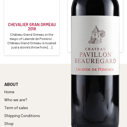
CHEVALIER GRAN ORMEAU
CHÂTEAU PAVILLON
2018
BEAUREGARD
Château Grand Ormeau or the
Red • 2020
magic of Lalande de Pomerol…
LALANDE DE POMEROL
Château Grand Ormeau is located
Alcohol content : 14°
just a stone’s throw from […]
ABOUT
Home
Who we are?
Term of sales
Shipping Conditions
Shop