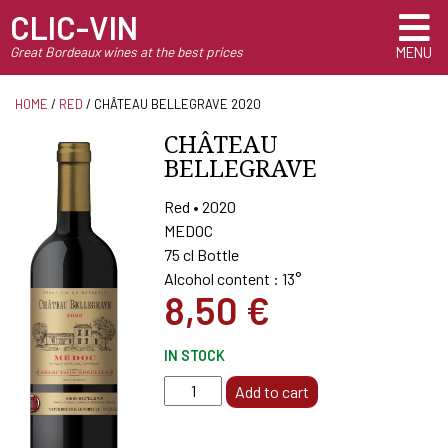
CLIC-VIN
Great Bordeaux wines at the best prices
MENU
HOME
/
RED
/ CHÂTEAU BELLEGRAVE 2020
CHÂTEAU
BELLEGRAVE
Red • 2020
MEDOC
75 cl Bottle
Alcohol content : 13°
8,50
€
IN STOCK
Château
Add to cart
Bellegrave
2020