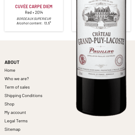
CHÂTEAU GRAND PUY
CUVÉE CARPE DIEM
LACOSTE
Red • 2014
5ième Grand Cru Classé
Red • 2013
BORDEAUX SUPERIEUR
Alcohol content : 13,5°
PAUILLAC
Alcohol content : 13,5°
ABOUT
Home
Who we are?
Term of sales
Shipping Conditions
Shop
My account
Legal Terms
Sitemap