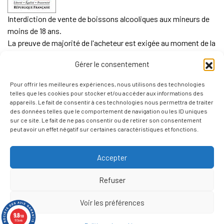
Interdiction de vente de boissons alcooliques aux mineurs de
moins de 18 ans.
La preuve de majorité de l'acheteur est exigée au moment de la
vente en ligne.
Gérer le consentement
CODE DE LA SANTE PUBLIQUE, ART. L. 3342-1 et L. 3353-3
Pour offrir les meilleures expériences, nous utilisons des technologies
L'abus d'alcool est dangereux pour la santé. Sachez
telles que les cookies pour stocker et/ou accéder aux informations des
consommer avec modération.
appareils. Le fait de consentir à ces technologies nous permettra de traiter
des données telles que le comportement de navigation ou les ID uniques
sur ce site. Le fait de ne pas consentir ou de retirer son consentement
peut avoir un effet négatif sur certaines caractéristiques et fonctions.
Accepter
Refuser
Voir les préférences
9.8
/10
113 avis