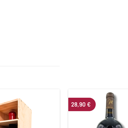
28,90
€