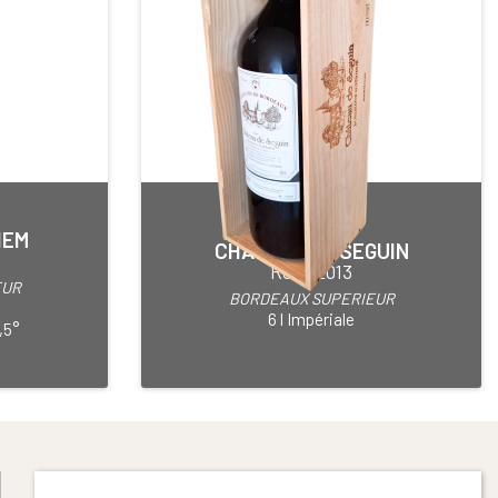
IEM
CHÂTEAU DE SEGUIN
Red • 2013
EUR
BORDEAUX SUPERIEUR
6 l Impériale
,5°