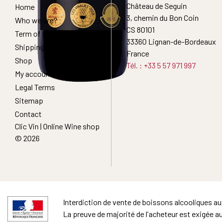
Château de Seguin
Home
3, chemin du Bon Coin
Who we are?
CS 80101
Term of sales
33360 Lignan-de-Bordeaux
Shipping Conditions
France
Shop
Tél. : +33 5 57 971 997
My account
Legal Terms
Sitemap
Contact
Clic Vin | Online Wine shop
© 2026
Interdiction de vente de boissons alcooliques a
La preuve de majorité de l'acheteur est exigée a