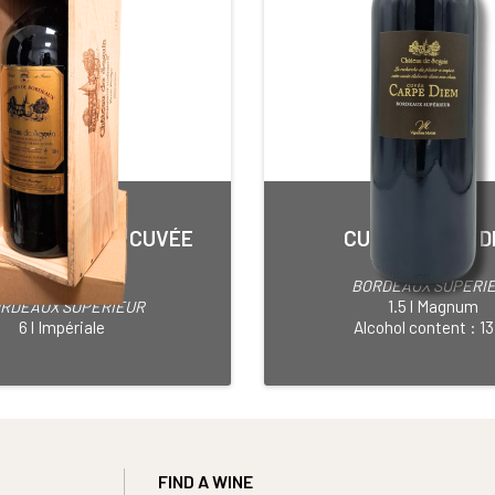
U DE SEGUIN CUVÉE
CUVÉE CARPE D
PRESTIGE
Red • 2015
Red • 2013
BORDEAUX SUPERI
1.5 l Magnum
RDEAUX SUPERIEUR
6 l Impériale
Alcohol content : 13
FIND A WINE