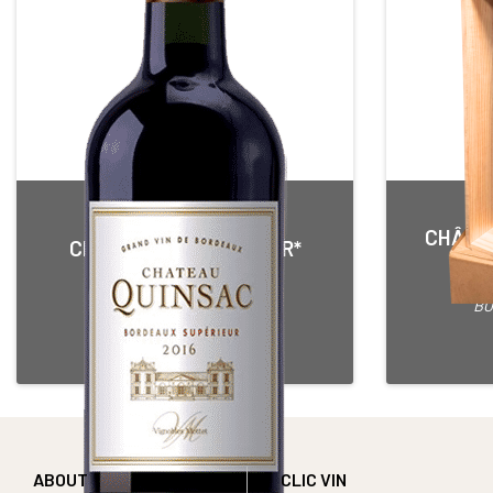
CHÂTEA
CHÂTEAU QUINSAC 3 OR*
Red • 2016
BORDEAUX SUPERIEUR
BO
75 cl Bottle
ABOUT
CLIC VIN