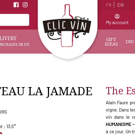
FR
EN
My account
LIVERY
GIFT 
DID
IDEAS
URCHASES IN EU
EAU LA JAMADE
The Es
Alain Faure pr
vigne. Dans les
URG
vin dans le r
HUMANISME – 
t : 13,5°
à ce jour. Un 