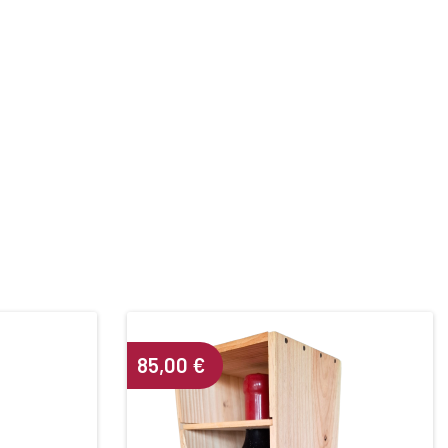
85,00
€