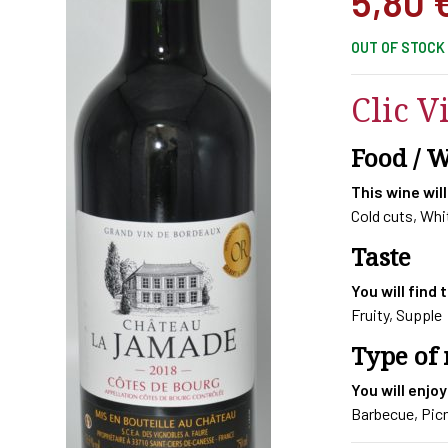
5,80
OUT OF STOCK
Clic V
Food / 
This wine will
Cold cuts, Wh
Taste
You will find 
Fruity, Supple
Type of
You will enjoy
Barbecue, Picn