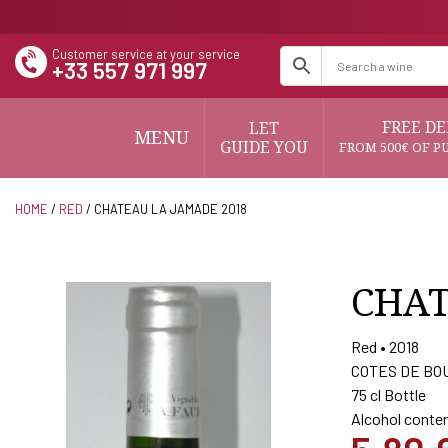
Customer service at your service
+33 557 971 997
FREE DE
LET
MENU
GUIDE YOU
FROM 500€ OF P
HOME
/
RED
/ CHATEAU LA JAMADE 2018
CHAT
Red • 2018
COTES DE BO
75 cl Bottle
Alcohol conten