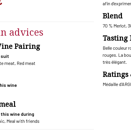
€
afin d’exprime
Blend
70 % Merlot, 
in advices
Tasting 
Wine Pairing
Belle couleur r
rouges. La bou
 suit
très élégant.
ite meat, Red meat
Ratings
Médaille d’AR
this wine
 meal
 this wine during
ic, Meal with friends