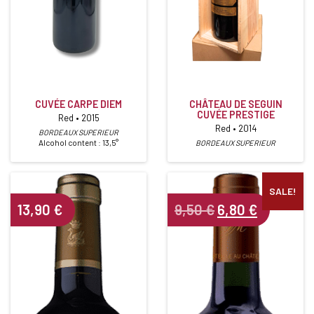
CUVÉE CARPE DIEM
CHÂTEAU DE SEGUIN
CUVÉE PRESTIGE
Red • 2015
Red • 2014
BORDEAUX SUPERIEUR
Alcohol content : 13,5°
BORDEAUX SUPERIEUR
SALE!
Original
Current
13,90
€
9,50
€
6,80
€
price
price
was:
is:
9,50 €.
6,80 €.