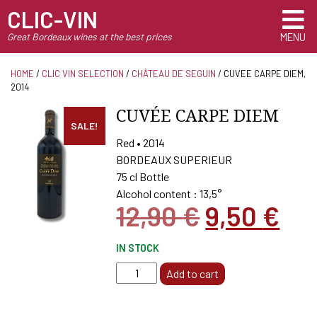
CLIC-VIN
Great Bordeaux wines at the best prices
MENU
HOME
/
CLIC VIN SELECTION
/
CHÂTEAU DE SEGUIN
/ CUVEE CARPE DIEM,
2014
CUVÉE CARPE DIEM
SALE!
Red • 2014
BORDEAUX SUPERIEUR
75 cl Bottle
Alcohol content : 13,5°
Original
Cu
12,90
€
9,50
€
price
pri
IN STOCK
was:
is:
CUVEE
Add to cart
12,90 €.
9,5
CARPE
DIEM,