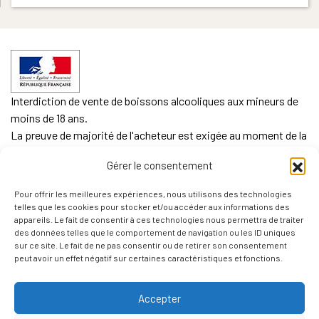
Interdiction de vente de boissons alcooliques aux mineurs de
moins de 18 ans.
La preuve de majorité de l'acheteur est exigée au moment de la
vente en ligne.
Gérer le consentement
CODE DE LA SANTE PUBLIQUE, ART. L. 3342-1 et L. 3353-3
Pour offrir les meilleures expériences, nous utilisons des technologies
L'abus d'alcool est dangereux pour la santé. Sachez
telles que les cookies pour stocker et/ou accéder aux informations des
consommer avec modération.
appareils. Le fait de consentir à ces technologies nous permettra de traiter
des données telles que le comportement de navigation ou les ID uniques
sur ce site. Le fait de ne pas consentir ou de retirer son consentement
peut avoir un effet négatif sur certaines caractéristiques et fonctions.
Accepter