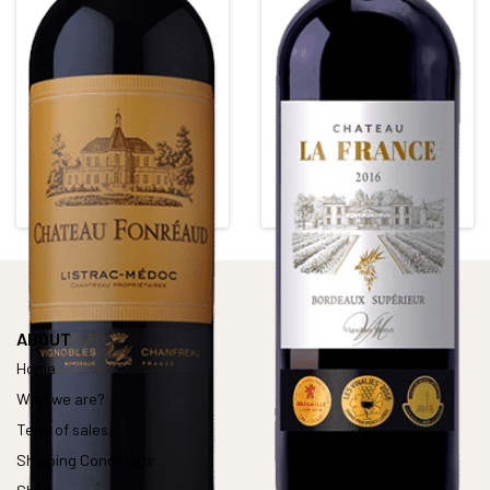
CHÂTEAU FONREAUD
CHÂTEAU LA FRANCE
TRADITION 3 OR*
Crus Bourgeois supérieur
Red • 2014
Red • 2016
LISTRAC MEDOC
BORDEAUX SUPERIEUR
Alcohol content : 13,5°
Alcohol content : 15°
ABOUT
Home
Who we are?
Term of sales
Shipping Conditions