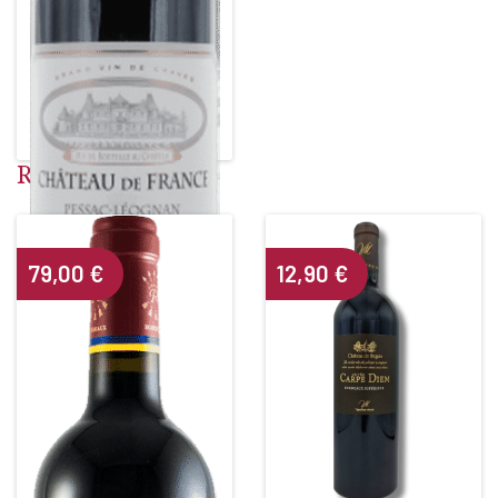
CHÂTEAU DE FRANCE
Red • 2014
PESSAC LEOGNAN ROUGE
Alcohol content : 14°
Related products
79,00
€
12,90
€