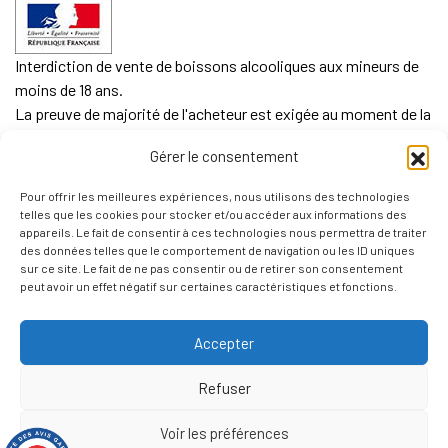
Interdiction de vente de boissons alcooliques aux mineurs de
moins de 18 ans.
La preuve de majorité de l'acheteur est exigée au moment de la
vente en ligne.
Gérer le consentement
CODE DE LA SANTE PUBLIQUE, ART. L. 3342-1 et L. 3353-3
Pour offrir les meilleures expériences, nous utilisons des technologies
L'abus d'alcool est dangereux pour la santé. Sachez
telles que les cookies pour stocker et/ou accéder aux informations des
consommer avec modération.
appareils. Le fait de consentir à ces technologies nous permettra de traiter
des données telles que le comportement de navigation ou les ID uniques
sur ce site. Le fait de ne pas consentir ou de retirer son consentement
peut avoir un effet négatif sur certaines caractéristiques et fonctions.
Accepter
Refuser
Voir les préférences