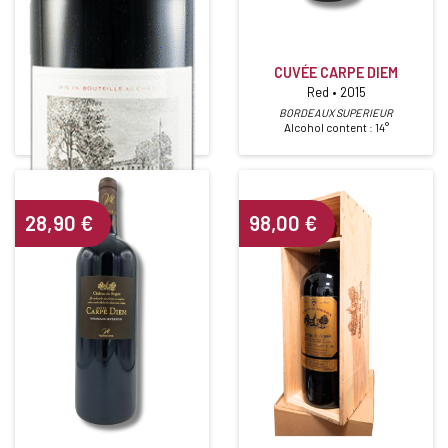
CHÂTEAU DUHART MILON
ROTHSCHILD
CUVÉE CARPE DIEM
Red • 2015
4ième Grand Cru Classé
Red • 2015
BORDEAUX SUPERIEUR
Alcohol content : 14°
PAUILLAC
Alcohol content : 12,5°
28,90
€
98,00
€