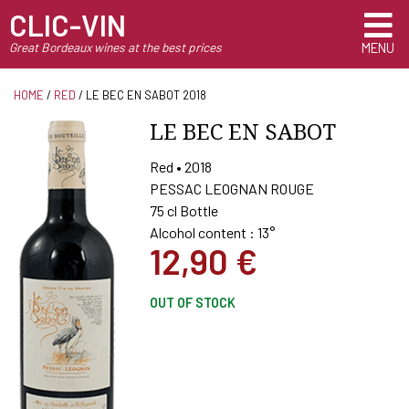
CLIC-VIN
Great Bordeaux wines at the best prices
MENU
HOME
/
RED
/ LE BEC EN SABOT 2018
LE BEC EN SABOT
Red • 2018
PESSAC LEOGNAN ROUGE
75 cl Bottle
Alcohol content : 13°
12,90
€
OUT OF STOCK